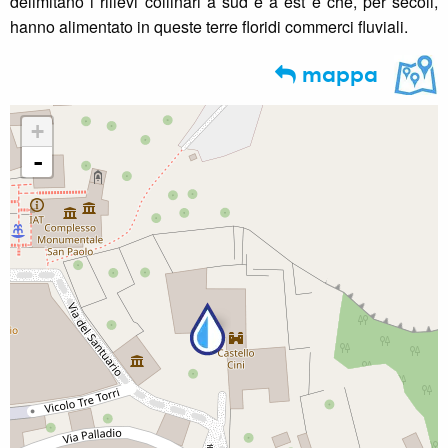
delimitano i rilievi collinari a sud e a est e che, per secoli,
hanno alimentato in queste terre floridi commerci fluviali.
mappa
+
-