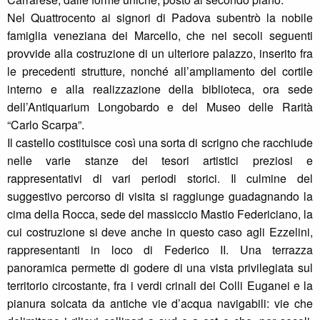
Nel Quattrocento ai signori di Padova subentrò la nobile
famiglia veneziana dei Marcello, che nei secoli seguenti
provvide alla costruzione di un ulteriore palazzo, inserito fra
le precedenti strutture, nonché all’ampliamento del cortile
interno e alla realizzazione della biblioteca, ora sede
dell’Antiquarium Longobardo e del Museo delle Rarità
“Carlo Scarpa”.
Il castello costituisce così una sorta di scrigno che racchiude
nelle varie stanze dei tesori artistici preziosi e
rappresentativi di vari periodi storici. Il culmine del
suggestivo percorso di visita si raggiunge guadagnando la
cima della Rocca, sede del massiccio Mastio Federiciano, la
cui costruzione si deve anche in questo caso agli Ezzelini,
rappresentanti in loco di Federico II. Una terrazza
panoramica permette di godere di una vista privilegiata sul
territorio circostante, fra i verdi crinali dei Colli Euganei e la
pianura solcata da antiche vie d’acqua navigabili: vie che