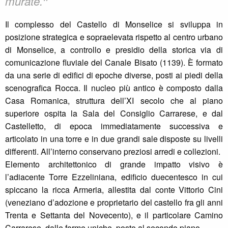
❞
murate.
Il complesso del Castello di Monselice si sviluppa in
posizione strategica e sopraelevata rispetto al centro urbano
di Monselice, a controllo e presidio della storica via di
comunicazione fluviale del Canale Bisato (1139). È formato
da una serie di edifici di epoche diverse, posti ai piedi della
scenografica Rocca. Il nucleo più antico è composto dalla
Casa Romanica, struttura dell’XI secolo che al piano
superiore ospita la Sala del Consiglio Carrarese, e dal
Castelletto, di epoca immediatamente successiva e
articolato in una torre e in due grandi sale disposte su livelli
differenti. All’interno conservano preziosi arredi e collezioni.
Elemento architettonico di grande impatto visivo è
l’adiacente Torre Ezzeliniana, edificio duecentesco in cui
spiccano la ricca Armeria, allestita dal conte Vittorio Cini
(veneziano d’adozione e proprietario del castello fra gli anni
Trenta e Settanta del Novecento), e il particolare Camino
Carrarese, dalle forme uniche, posto al secondo piano.