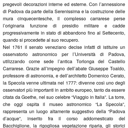
pregevoli decorazioni interne ed esterne. Con l’annessione
di Padova da parte della Serenissima e la costruzione delle
mura cinquecentesche, il complesso carrarese perse
l’originaria funzione di presidio militare e cadde
progressivamente in stato di abbandono fino al Settecento,
quando si procedette al suo recupero.
Nel 1761 il senato veneziano decise infatti di istituire un
osservatorio astronomico per l’Università di Padova,
utilizzando come sede l’antica Torlonga del Castello
Carrarese. Grazie all’impegno dell’abate Giuseppe Toaldo,
professore di astronomia, e dell’architetto Domenico Cerato,
la Specola venne ultimata nel 1777: divenne così uno degli
osservatori più importanti in ambito europeo, tanto da essere
citata da Goethe, nel suo celebre “Viaggio in Italia”. La torre,
che oggi ospita il museo astronomico “La Specola”,
rappresenta un luogo altamente suggestivo della “Padova
d’acque”, inserito fra il corso addomesticato del
Bacchiglione, la rigogliosa vegetazione riparia, gli storici