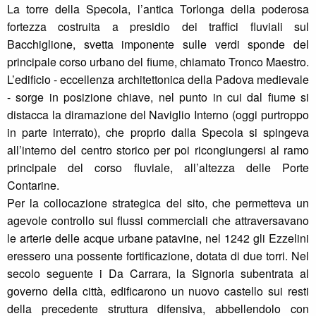
La torre della Specola, l’antica Torlonga della poderosa
fortezza costruita a presidio dei traffici fluviali sul
Bacchiglione, svetta imponente sulle verdi sponde del
principale corso urbano del fiume, chiamato Tronco Maestro.
L’edificio - eccellenza architettonica della Padova medievale
- sorge in posizione chiave, nel punto in cui dal fiume si
distacca la diramazione del Naviglio Interno (oggi purtroppo
in parte interrato), che proprio dalla Specola si spingeva
all’interno del centro storico per poi ricongiungersi al ramo
principale del corso fluviale, all’altezza delle Porte
Contarine.
Per la collocazione strategica del sito, che permetteva un
agevole controllo sui flussi commerciali che attraversavano
le arterie delle acque urbane patavine, nel 1242 gli Ezzelini
eressero una possente fortificazione, dotata di due torri. Nel
secolo seguente i Da Carrara, la Signoria subentrata al
governo della città, edificarono un nuovo castello sui resti
della precedente struttura difensiva, abbellendolo con