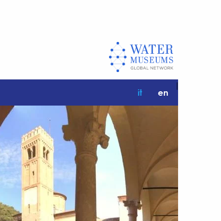
|
it
en