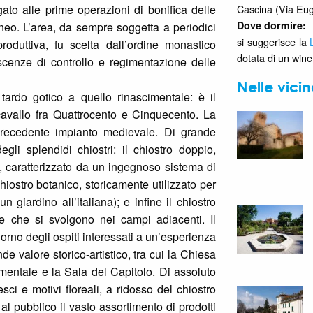
ato alle prime operazioni di bonifica delle
Cascina (Via Eug
Dove dormire:
neo. L’area, da sempre soggetta a periodici
si suggerisce la
oduttiva, fu scelta dall’ordine monastico
dotata di un wine 
scenze di controllo e regimentazione delle
Nelle vici
e tardo gotico a quello rinascimentale: è il
a cavallo fra Quattrocento e Cinquecento. La
 precedente impianto medievale. Di grande
gli splendidi chiostri: il chiostro doppio,
le, caratterizzato da un ingegnoso sistema di
chiostro botanico, storicamente utilizzato per
un giardino all’italiana); e infine il chiostro
ole che si svolgono nei campi adiacenti. Il
iorno degli ospiti interessati a un’esperienza
nde valore storico-artistico, tra cui la Chiesa
umentale e la Sala del Capitolo. Di assoluto
ci e motivi floreali, a ridosso del chiostro
l pubblico il vasto assortimento di prodotti