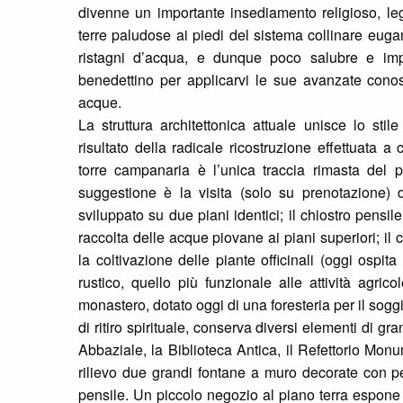
divenne un importante insediamento religioso, leg
terre paludose ai piedi del sistema collinare euga
ristagni d’acqua, e dunque poco salubre e impr
benedettino per applicarvi le sue avanzate cono
acque.
La struttura architettonica attuale unisce lo stil
risultato della radicale ricostruzione effettuata 
torre campanaria è l’unica traccia rimasta del
suggestione è la visita (solo su prenotazione) de
sviluppato su due piani identici; il chiostro pensi
raccolta delle acque piovane ai piani superiori; il 
la coltivazione delle piante officinali (oggi ospita 
rustico, quello più funzionale alle attività agric
monastero, dotato oggi di una foresteria per il sogg
di ritiro spirituale, conserva diversi elementi di gra
Abbaziale, la Biblioteca Antica, il Refettorio Mon
rilievo due grandi fontane a muro decorate con pes
pensile. Un piccolo negozio al piano terra espone a