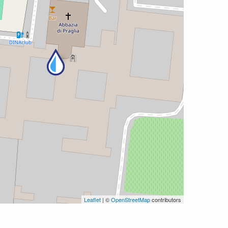
Leaflet
| ©
OpenStreetMap
contributors