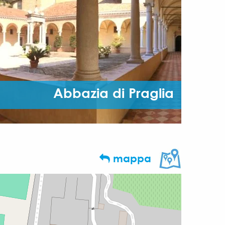
Abbazia di Praglia
mappa