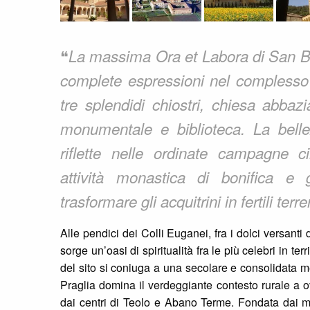
❝
La massima Ora et Labora di San Be
complete espressioni nel complesso
tre splendidi chiostri, chiesa abbazia
monumentale e biblioteca. La bellez
riflette nelle ordinate campagne cir
attività monastica di bonifica e
trasformare gli acquitrini in fertili terre
Alle pendici dei Colli Euganei, fra i dolci versanti 
sorge un’oasi di spiritualità fra le più celebri in te
del sito si coniuga a una secolare e consolidata m
Praglia domina il verdeggiante contesto rurale a o
dai centri di Teolo e Abano Terme. Fondata dai mo