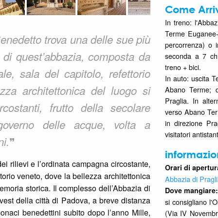
Come Arri
In treno: l'Abbaz
Terme Euganee-A
nedetto trova una delle sue più
percorrenza) o i
 di quest’abbazia, composta da
seconda a 7 chil
treno + bici.
le, sala del capitolo, refettorio
In auto: uscita 
za architettonica del luogo si
Abano Terme; da
Praglia. In alte
costanti, frutto della secolare
verso Abano Ter
 governo delle acque, volta a
in direzione Pr
visitatori antista
❞
ni.
informazio
dei rilievi e l’ordinata campagna circostante,
Orari di apertura
rritorio veneto, dove la bellezza architettonica
Abbazia di Pragl
emoria storica. Il complesso dell’Abbazia di
Dove mangiare:
vest della città di Padova, a breve distanza
si consigliano l'O
naci benedettini subito dopo l’anno Mille,
(Via IV Novembre