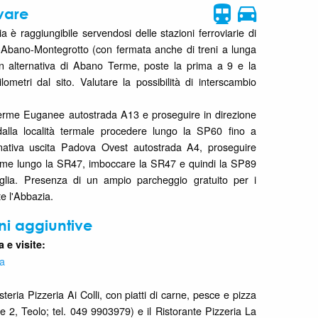
vare
ia è raggiungibile servendosi delle stazioni ferroviarie di
bano-Montegrotto (con fermata anche di treni a lunga
n alternativa di Abano Terme, poste la prima a 9 e la
ometri dal sito. Valutare la possibilità di interscambio
Terme Euganee autostrada A13 e proseguire in direzione
lla località termale procedere lungo la SP60 fino a
rnativa uscita Padova Ovest autostrada A4, proseguire
me lungo la SR47, imboccare la SR47 e quindi la SP89
aglia. Presenza di un ampio parcheggio gratuito per i
nte l'Abbazia.
ni aggiuntive
 e visite:
ia
steria Pizzeria Ai Colli, con piatti di carne, pesce e pizza
 2, Teolo; tel. 049 9903979) e il Ristorante Pizzeria La