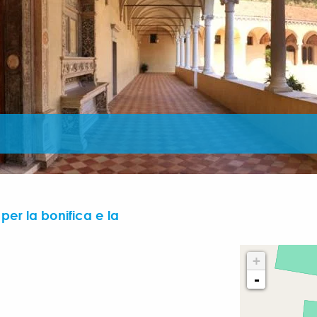
er la bonifica e la
+
-