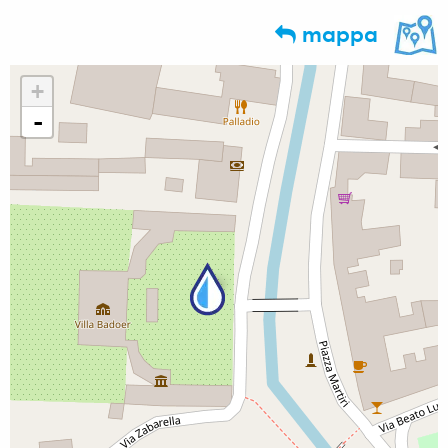
mappa
+
-