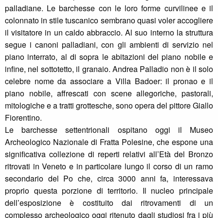
palladiane. Le barchesse con le loro forme curvilinee e il
colonnato in stile tuscanico sembrano quasi voler accogliere
il visitatore in un caldo abbraccio. Al suo interno la struttura
segue i canoni palladiani, con gli ambienti di servizio nel
piano interrato, al di sopra le abitazioni del piano nobile e
infine, nel sottotetto, il granaio. Andrea Palladio non è il solo
celebre nome da associare a Villa Badoer: il pronao e il
piano nobile, affrescati con scene allegoriche, pastorali,
mitologiche e a tratti grottesche, sono opera del pittore Giallo
Fiorentino.
Le barchesse settentrionali ospitano oggi il Museo
Archeologico Nazionale di Fratta Polesine, che espone una
significativa collezione di reperti relativi all’Età del Bronzo
ritrovati in Veneto e in particolare lungo il corso di un ramo
secondario del Po che, circa 3000 anni fa, interessava
proprio questa porzione di territorio. Il nucleo principale
dell’esposizione è costituito dai ritrovamenti di un
complesso archeologico oggi ritenuto dagli studiosi fra i più