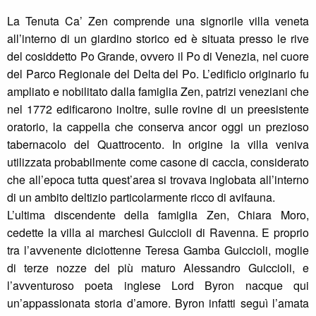
La Tenuta Ca’ Zen comprende una signorile villa veneta
all’interno di un giardino storico ed è situata presso le rive
del cosiddetto Po Grande, ovvero il Po di Venezia, nel cuore
del Parco Regionale del Delta del Po. L’edificio originario fu
ampliato e nobilitato dalla famiglia Zen, patrizi veneziani che
nel 1772 edificarono inoltre, sulle rovine di un preesistente
oratorio, la cappella che conserva ancor oggi un prezioso
tabernacolo del Quattrocento. In origine la villa veniva
utilizzata probabilmente come casone di caccia, considerato
che all’epoca tutta quest’area si trovava inglobata all’interno
di un ambito deltizio particolarmente ricco di avifauna.
L’ultima discendente della famiglia Zen, Chiara Moro,
cedette la villa ai marchesi Guiccioli di Ravenna. E proprio
tra l’avvenente diciottenne Teresa Gamba Guiccioli, moglie
di terze nozze del più maturo Alessandro Guiccioli, e
l’avventuroso poeta inglese Lord Byron nacque qui
un’appassionata storia d’amore. Byron infatti seguì l’amata