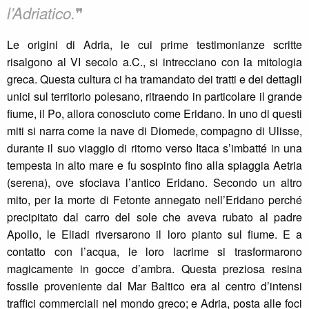
❞
l’Adriatico.
Le origini di Adria, le cui prime testimonianze scritte
risalgono al VI secolo a.C., si intrecciano con la mitologia
greca. Questa cultura ci ha tramandato dei tratti e dei dettagli
unici sul territorio polesano, ritraendo in particolare il grande
fiume, il Po, allora conosciuto come Eridano. In uno di questi
miti si narra come la nave di Diomede, compagno di Ulisse,
durante il suo viaggio di ritorno verso Itaca s’imbatté in una
tempesta in alto mare e fu sospinto fino alla spiaggia Aetria
(serena), ove sfociava l’antico Eridano. Secondo un altro
mito, per la morte di Fetonte annegato nell’Eridano perché
precipitato dal carro del sole che aveva rubato al padre
Apollo, le Eliadi riversarono il loro pianto sul fiume. E a
contatto con l’acqua, le loro lacrime si trasformarono
magicamente in gocce d’ambra. Questa preziosa resina
fossile proveniente dal Mar Baltico era al centro d’intensi
traffici commerciali nel mondo greco; e Adria, posta alle foci