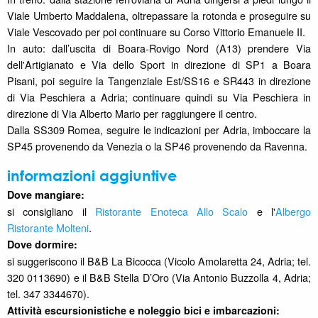
Viale Umberto Maddalena, oltrepassare la rotonda e proseguire su
Viale Vescovado per poi continuare su Corso Vittorio Emanuele II.
In auto: dall’uscita di Boara-Rovigo Nord (A13) prendere Via
dell'Artigianato e Via dello Sport in direzione di SP1 a Boara
Pisani, poi seguire la Tangenziale Est/SS16 e SR443 in direzione
di Via Peschiera a Adria; continuare quindi su Via Peschiera in
direzione di Via Alberto Mario per raggiungere il centro.
Dalla SS309 Romea, seguire le indicazioni per Adria, imboccare la
SP45 provenendo da Venezia o la SP46 provenendo da Ravenna.
informazioni aggiuntive
Dove mangiare:
si consigliano il
Ristorante Enoteca Allo Scalo
e l'
Albergo
Ristorante Molteni
.
Dove dormire:
si suggeriscono il B&B La Bicocca (Vicolo Amolaretta 24, Adria; tel.
320 0113690) e il B&B Stella D’Oro (Via Antonio Buzzolla 4, Adria;
tel. 347 3344670).
Attività escursionistiche e noleggio bici e imbarcazioni: