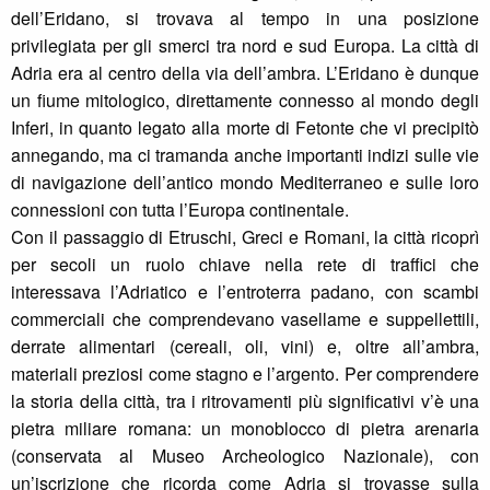
dell’Eridano, si trovava al tempo in una posizione
privilegiata per gli smerci tra nord e sud Europa. La città di
Adria era al centro della via dell’ambra. L’Eridano è dunque
un fiume mitologico, direttamente connesso al mondo degli
Inferi, in quanto legato alla morte di Fetonte che vi precipitò
annegando, ma ci tramanda anche importanti indizi sulle vie
di navigazione dell’antico mondo Mediterraneo e sulle loro
connessioni con tutta l’Europa continentale.
Con il passaggio di Etruschi, Greci e Romani, la città ricoprì
per secoli un ruolo chiave nella rete di traffici che
interessava l’Adriatico e l’entroterra padano, con scambi
commerciali che comprendevano vasellame e suppellettili,
derrate alimentari (cereali, oli, vini) e, oltre all’ambra,
materiali preziosi come stagno e l’argento. Per comprendere
la storia della città, tra i ritrovamenti più significativi v’è una
pietra miliare romana: un monoblocco di pietra arenaria
(conservata al Museo Archeologico Nazionale), con
un’iscrizione che ricorda come Adria si trovasse sulla