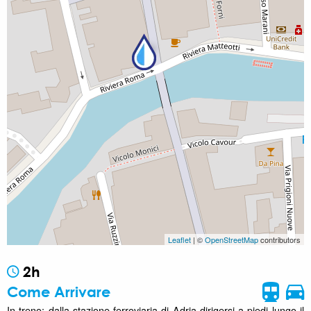
Leaflet
| ©
OpenStreetMap
contributors
2h
Come Arrivare
In treno: dalla stazione ferroviaria di Adria dirigersi a piedi lungo il