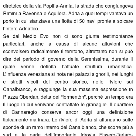
direttrice della via Popilia-Annia, la strada che congiungeva
Rimini a Ravenna e Aquileia. Adria a quei tempi vantava un
porto in cui stanziava una flotta di 50 navi pronte a solcare
l’intero Adriatico.
Se dal Medio Evo non ci sono giunte testimonianze
particolari, anche a causa di alcune alluvioni che
sconvolsero radicalmente il territorio, altrettanto non si può
dire del periodo di governo della Serenissima, durante il
quale venne definita l’attuale struttura urbanistica.
L’influenza veneziana si nota nei palazzi signorili, nei lunghi
e stretti vicoli del centro storico, nelle riviere sul
Canalbianco, e raggiunge la sua massima espressione in
Piazza Oberdan, detta del “formentòn”, perché un tempo era
il luogo in cui venivano contrattate le granaglie. Il quartiere
di Cannaregio conserva ancor oggi una definizione
tipicamente marinara. Le riviere di Adria si allungano sulle
sponde di un ramo interno del Canalbianco, che scorre più a
sud e fa parte dell’importante idrovia Fissero-Tartaro-