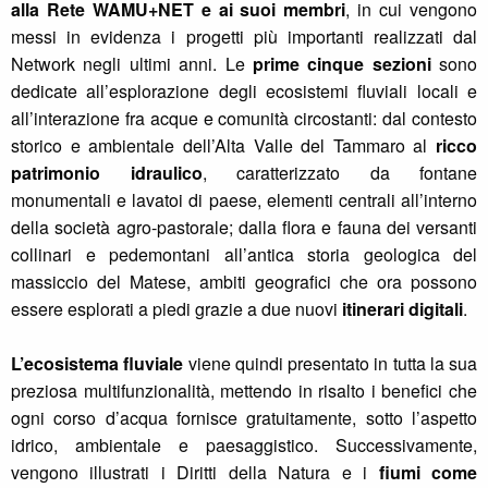
alla Rete WAMU+NET e ai suoi membri
, in cui vengono
messi in evidenza i progetti più importanti realizzati dal
Network negli ultimi anni. Le
prime cinque sezioni
sono
dedicate all’esplorazione degli ecosistemi fluviali locali e
all’interazione fra acque e comunità circostanti: dal contesto
storico e ambientale dell’Alta Valle del Tammaro al
ricco
patrimonio idraulico
, caratterizzato da fontane
monumentali e lavatoi di paese, elementi centrali all’interno
della società agro-pastorale; dalla flora e fauna dei versanti
collinari e pedemontani all’antica storia geologica del
massiccio del Matese, ambiti geografici che ora possono
essere esplorati a piedi grazie a due nuovi
itinerari digitali
.
L’ecosistema fluviale
viene quindi presentato in tutta la sua
preziosa multifunzionalità, mettendo in risalto i benefici che
ogni corso d’acqua fornisce gratuitamente, sotto l’aspetto
idrico, ambientale e paesaggistico. Successivamente,
vengono illustrati i Diritti della Natura e i
fiumi come