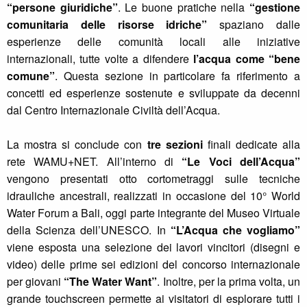
“persone giuridiche”
. Le buone pratiche nella
“gestione
comunitaria delle risorse idriche”
spaziano dalle
esperienze delle comunità locali alle iniziative
internazionali, tutte volte a difendere
l’acqua come “bene
comune”
. Questa sezione in particolare fa riferimento a
concetti ed esperienze sostenute e sviluppate da decenni
dal Centro Internazionale Civiltà dell’Acqua.
La mostra si conclude con
tre sezioni
finali dedicate alla
rete WAMU+NET. All’interno di
“Le Voci dell’Acqua”
vengono presentati otto cortometraggi sulle tecniche
idrauliche ancestrali, realizzati in occasione del 10° World
Water Forum a Bali, oggi parte integrante del Museo Virtuale
della Scienza dell’UNESCO. In
“L’Acqua che vogliamo”
viene esposta una selezione dei lavori vincitori (disegni e
video) delle prime sei edizioni del concorso internazionale
per giovani
“The Water Want”
. Inoltre, per la prima volta, un
grande touchscreen permette ai visitatori di esplorare tutti i