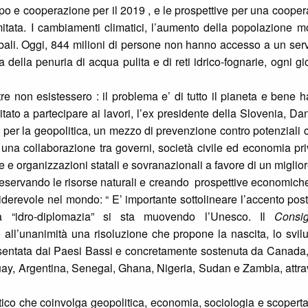
iluppo e cooperazione per il 2019 , e le prospettive per una coo
mitata. I cambiamenti climatici, l’aumento della popolazione m
ali. Oggi, 844 milioni di persone non hanno accesso a un servi
della penuria di acqua pulita e di reti idrico-fognarie, ogni gi
re non esistessero : il problema e’ di tutto il pianeta e bene 
tato a partecipare ai lavori, l’ex presidente della Slovenia, D
er la geopolitica, un mezzo di prevenzione contro potenziali con
 una collaborazione tra governi, società civile ed economia pri
e e organizzazioni statali e sovranazionali a favore di un migli
reservando le risorse naturali e creando prospettive economiche 
siderevole nel mondo: “ E’ importante sottolineare l’accento pos
a “idro-diplomazia” si sta muovendo l’Unesco. Il
Consig
all’unanimità una risoluzione che propone la nascita, lo svil
esentata dai Paesi Bassi e concretamente sostenuta da Canada, I
y, Argentina, Senegal, Ghana, Nigeria, Sudan e Zambia, attrav
ttico che coinvolga geopolitica, economia, sociologia e scoperta