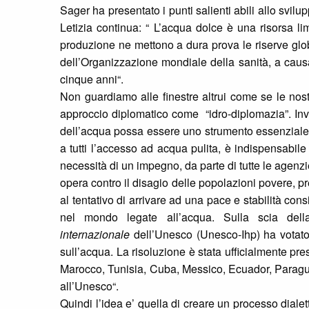
Sager ha presentato i punti salienti abili allo sv
Letizia continua: “ L’acqua dolce è una risorsa li
produzione ne mettono a dura prova le riserve glob
dell’Organizzazione mondiale della sanità, a causa 
cinque anni“.
Non guardiamo alle finestre altrui come se le nost
approccio diplomatico come “idro-diplomazia”. Invi
dell’acqua possa essere uno strumento essenziale p
a tutti l’accesso ad acqua pulita, è indispensabile
necessità di un impegno, da parte di tutte le agenzi
opera contro il disagio delle popolazioni povere, p
al tentativo di arrivare ad una pace e stabilità con
nel mondo legate all’acqua. Sulla scia dell
internazionale
dell’Unesco (Unesco-Ihp) ha votato 
sull’acqua. La risoluzione è stata ufficialmente pr
Marocco, Tunisia, Cuba, Messico, Ecuador, Paragua
all’Unesco“.
Quindi l’idea e’ quella di creare un processo diale