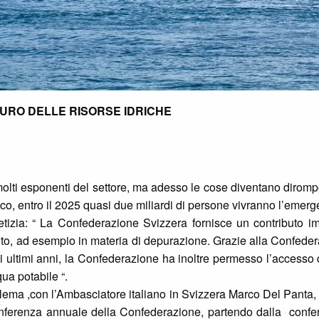
TURO DELLE RISORSE IDRICHE
olti esponenti del settore, ma adesso le cose diventano diromp
sco, entro il 2025 quasi due miliardi di persone vivranno l’emer
zia: “ La Confederazione Svizzera fornisce un contributo imp
, ad esempio in materia di depurazione. Grazie alla Confeder
ultimi anni, la Confederazione ha inoltre permesso l’accesso dir
qua potabile “.
lema ,con l’Ambasciatore italiano in Svizzera Marco Del Panta,
onferenza annuale della Confederazione, partendo dalla conf