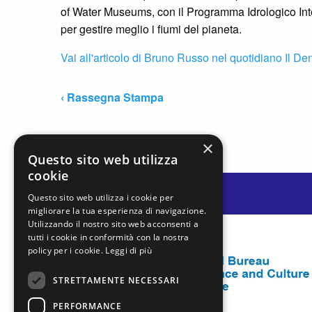
of Water Museums, con il Programma Idrologico Inte
per gestire meglio i fiumi del pianeta.
Vai all'articolo di Bruno Russo nel quotidiano Il De
‹ Rassegna Stampa
×
Questo sito web utilizza
cookie
Questo sito web utilizza i cookie per
migliorare la tua esperienza di navigazione.
Utilizzando il nostro sito web acconsenti a
tutti i cookie in conformità con la nostra
policy per i cookie.
Leggi di più
STRETTAMENTE NECESSARI
PERFORMANCE