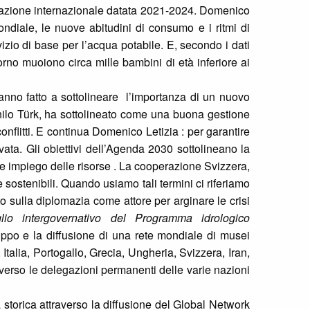
perazione internazionale datata 2021-2024. Domenico
ondiale, le nuove abitudini di consumo e i ritmi di
zio di base per l’acqua potabile. E, secondo i dati
orno muoiono circa mille bambini di età inferiore ai
hanno fatto a sottolineare l’importanza di un nuovo
anilo Türk, ha sottolineato come una buona gestione
flitti. E continua Domenico Letizia : per garantire
vata. Gli obiettivi dell’Agenda 2030 sottolineano la
ore impiego delle risorse . La cooperazione Svizzera,
sostenibili. Quando usiamo tali termini ci riferiamo
to sulla diplomazia come attore per arginare le crisi
lio intergovernativo del Programma idrologico
uppo e la diffusione di una rete mondiale di musei
talia, Portogallo, Grecia, Ungheria, Svizzera, Iran,
erso le delegazioni permanenti delle varie nazioni
 storica attraverso la diffusione del Global Network